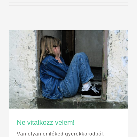
Ne vitatkozz velem!
Van olyan emléked gyerekkorodból,