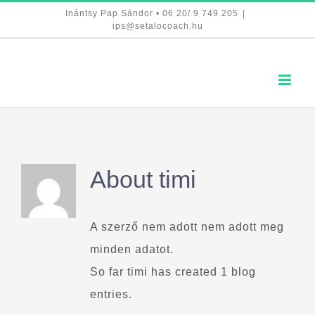
Kihagyás
Inántsy Pap Sándor • 06 20/ 9 749 205
|
ips@setalocoach.hu
About
timi
A szerző nem adott nem adott meg
minden adatot.
So far timi has created 1 blog
entries.